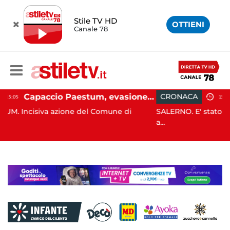
Stile TV HD
OTTIENI
Canale 78
Capaccio Paestum, evasione tassa di soggiorno: scoperte 49 strutture fantasma, elevate 132 sanzioni
CRONACA
13:55
del Comune di
SALERNO. E' stato scoperto solo all'alba, 
a...