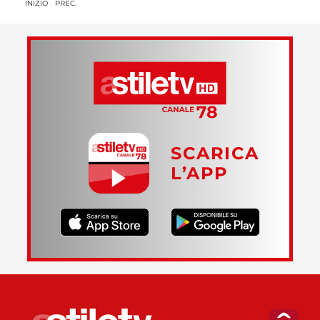
INIZIO
PREC.
SCARICA
L’APP