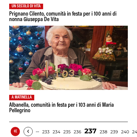
UN SECOLO DI VITA
Prignano Cilento, comunità in festa per i 100 anni di
nonna Giuseppa De Vita
A MATINELLA
Albanella, comunità in festa per i 103 anni di Maria
Pellegrino
«
‹
237
…
233
234
235
236
238
239
240
24