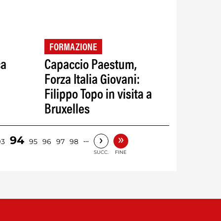
FORMAZIONE
ca
Capaccio Paestum,
Forza Italia Giovani:
Filippo Topo in visita a
Bruxelles
»
›
94
…
93
95
96
97
98
SUCC.
FINE