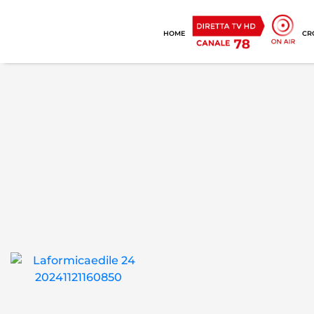
HOME
CR