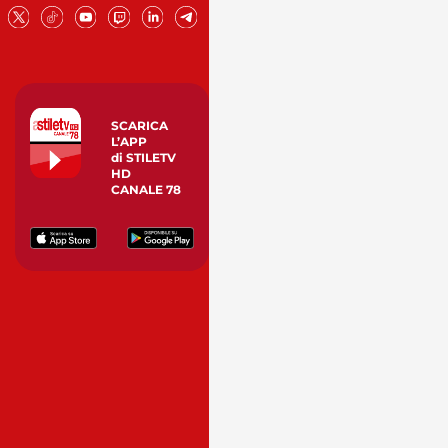
SCARICA
L’APP
di STILETV
HD
CANALE 78