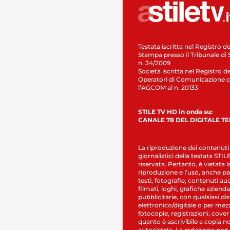
Testata iscritta nel Registro de
Stampa presso il Tribunale di 
n. 34/2009
Società iscritta nel Registro de
Operatori di Comunicazione c
l’AGCOM al n. 20133
STILE TV HD in onda su:
CANALE 78 DEL DIGITALE T
La riproduzione dei contenuti
giornalistici della testata STI
riservata. Pertanto, è vietata l
riproduzione e l’uso, anche par
testi, fotografie, contenuti au
filmati, loghi, grafiche aziendal
pubblicitarie, con qualsiasi di
elettronico/digitale o per mez
fotocopie, registrazioni, cover
quanto è ascrivibile a copia n
autorizzata. La redazione non