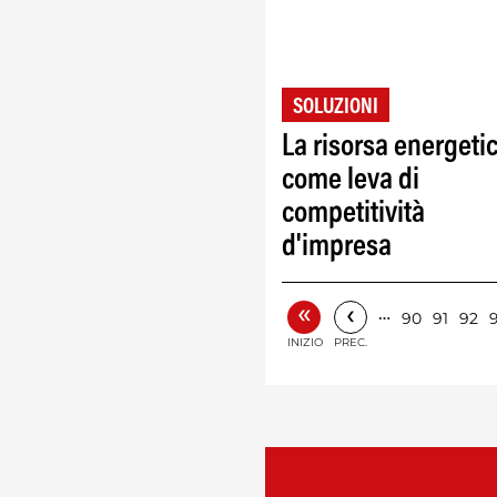
SOLUZIONI
La risorsa energeti
come leva di
competitività
d'impresa
«
‹
…
90
91
92
INIZIO
PREC.