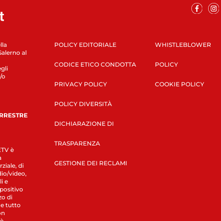
lla
POLICY EDITORIALE
WHISTLEBLOWER
Salerno al
CODICE ETICO CONDOTTA
POLICY
gli
/o
PRIVACY POLICY
COOKIE POLICY
POLICY DIVERSITÀ
ERRESTRE
DICHIARAZIONE DI
TRASPARENZA
LETV è
a
GESTIONE DEI RECLAMI
ziale, di
dio/video,
i e
spositivo
zo di
 e tutto
on
 è