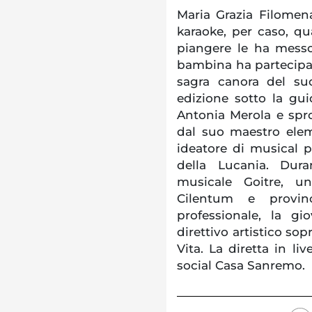
Maria Grazia Filomen
karaoke, per caso, q
piangere le ha messo
bambina ha partecipa
sagra canora del su
edizione sotto la gui
Antonia Merola e spro
dal suo maestro elem
ideatore di musical pe
della Lucania. Dura
musicale Goitre, u
Cilentum e provin
professionale, la gi
direttivo artistico so
Vita. La diretta in li
social Casa Sanremo.