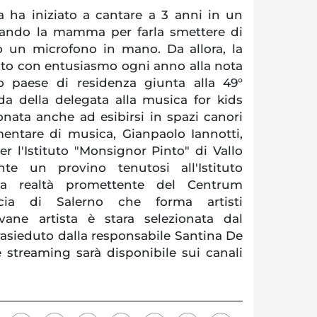
a ha iniziato a cantare a 3 anni in un
uando la mamma per farla smettere di
 un microfono in mano. Da allora, la
to con entusiasmo ogni anno alla nota
o paese di residenza giunta alla 49°
da della delegata alla musica for kids
nata anche ad esibirsi in spazi canori
entare di musica, Gianpaolo Iannotti,
r l'Istituto "Monsignor Pinto" di Vallo
nte un provino tenutosi all'Istituto
na realtà promettente del Centrum
cia di Salerno che forma artisti
ovane artista è stara selezionata dal
prasieduto dalla responsabile Santina De
ve streaming sarà disponibile sui canali