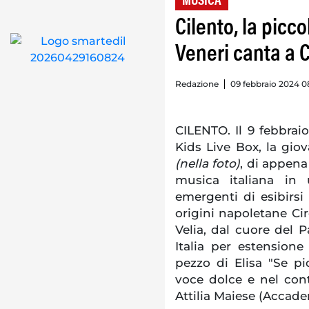
MUSICA
Cilento, la picc
Veneri canta a
Redazione
09 febbraio 2024 0
CILENTO. Il 9 febbraio
Kids Live Box, la gio
(nella foto)
, di appena 
musica italiana in
emergenti di esibirsi 
origini napoletane Ci
Velia, dal cuore del 
Italia per estension
pezzo di Elisa "Se pi
voce dolce e nel con
Attilia Maiese (Accade