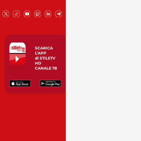
SCARICA
L’APP
di STILETV
HD
CANALE 78