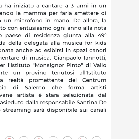
a ha iniziato a cantare a 3 anni in un
uando la mamma per farla smettere di
 un microfono in mano. Da allora, la
to con entusiasmo ogni anno alla nota
o paese di residenza giunta alla 49°
da della delegata alla musica for kids
nata anche ad esibirsi in spazi canori
entare di musica, Gianpaolo Iannotti,
r l'Istituto "Monsignor Pinto" di Vallo
nte un provino tenutosi all'Istituto
na realtà promettente del Centrum
cia di Salerno che forma artisti
ovane artista è stara selezionata dal
prasieduto dalla responsabile Santina De
ve streaming sarà disponibile sui canali