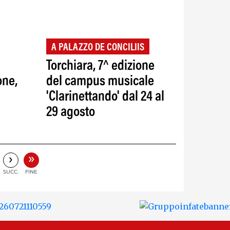
A PALAZZO DE CONCILIIS
Torchiara, 7^ edizione
one,
del campus musicale
'Clarinettando' dal 24 al
29 agosto
»
›
SUCC.
FINE