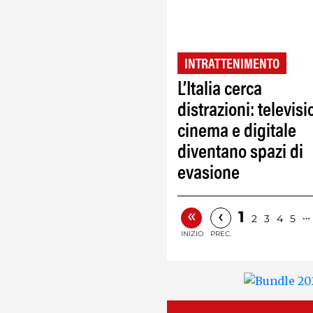
INTRATTENIMENTO
L’Italia cerca
distrazioni: televisi
cinema e digitale
diventano spazi di
evasione
«
‹
1
…
2
3
4
5
INIZIO
PREC.