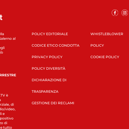
lla
POLICY EDITORIALE
WHISTLEBLOWER
Salerno al
CODICE ETICO CONDOTTA
POLICY
gli
/o
PRIVACY POLICY
COOKIE POLICY
POLICY DIVERSITÀ
ERRESTRE
DICHIARAZIONE DI
TRASPARENZA
LETV è
a
GESTIONE DEI RECLAMI
ziale, di
dio/video,
i e
spositivo
zo di
 e tutto