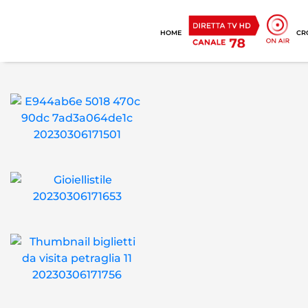
HOME
CR