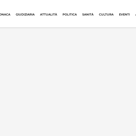
ONACA
GIUDIZIARIA
ATTUALITÀ
POLITICA
SANITÀ
CULTURA
EVENTI