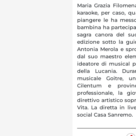
Maria Grazia Filomen
karaoke, per caso, q
piangere le ha messo
bambina ha partecipa
sagra canora del su
edizione sotto la gui
Antonia Merola e spro
dal suo maestro elem
ideatore di musical pe
della Lucania. Dura
musicale Goitre, u
Cilentum e provin
professionale, la gi
direttivo artistico so
Vita. La diretta in li
social Casa Sanremo.