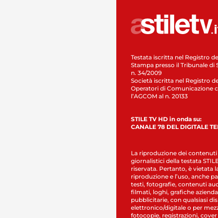
Testata iscritta nel Registro de
Stampa presso il Tribunale di 
n. 34/2009
Società iscritta nel Registro de
Operatori di Comunicazione c
l’AGCOM al n. 20133
STILE TV HD in onda su:
CANALE 78 DEL DIGITALE T
La riproduzione dei contenuti
giornalistici della testata STI
riservata. Pertanto, è vietata l
riproduzione e l’uso, anche par
testi, fotografie, contenuti au
filmati, loghi, grafiche aziendal
pubblicitarie, con qualsiasi di
elettronico/digitale o per mez
fotocopie, registrazioni, cover