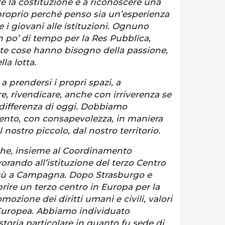
re la costituzione e a riconoscere una
 proprio perché penso sia un’esperienza
e i giovani alle istituzioni. Ognuno
po’ di tempo per la Res Pubblica,
te cose hanno bisogno della passione,
lla lotta.
 a prendersi i propri spazi, a
re, rivendicare, anche con irriverenza se
ndifferenza di oggi. Dobbiamo
ento, con consapevolezza, in maniera
l nostro piccolo, dal nostro territorio.
che, insieme al Coordinamento
vorando all’istituzione del terzo Centro
tù a Campagna. Dopo Strasburgo e
ire un terzo centro in Europa per la
mozione dei diritti umani e civili, valori
Europea. Abbiamo individuato
toria particolare in quanto fu sede di