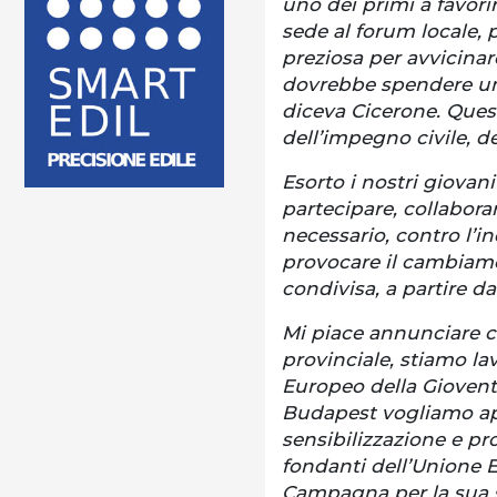
uno dei primi a favori
sede al forum locale,
preziosa per avvicinar
dovrebbe spendere un 
diceva Cicerone. Ques
dell’impegno civile, de
Esorto i nostri giovani
partecipare, collabora
necessario, contro l’i
provocare il cambiam
condivisa, a partire da
Mi piace annunciare 
provinciale, stiamo la
Europeo della Gioven
Budapest vogliamo apr
sensibilizzazione e pro
fondanti dell’Unione 
Campagna per la sua s