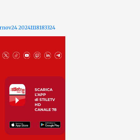
SCARICA
L’APP
di STILETV
HD
CANALE 78