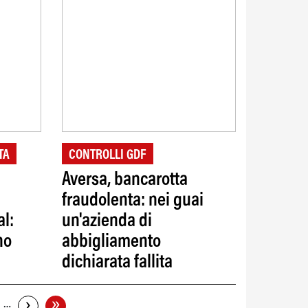
TA
CONTROLLI GDF
Aversa, bancarotta
fraudolenta: nei guai
al:
un'azienda di
no
abbigliamento
dichiarata fallita
»
›
…