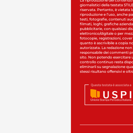
La riproduzione dei contenuti
giornalistici della testata STI
riservata. Pertanto, è vietata l
riproduzione e l’uso, anche par
testi, fotografie, contenuti au
filmati, loghi, grafiche aziendal
pubblicitarie, con qualsiasi di
elettronico/digitale o per mez
fotocopie, registrazioni, cover
quanto è ascrivibile a copia n
autorizzata. La redazione non
responsabile dei commenti pr
sito. Non potendo esercitare 
controllo continuo resta dispo
eliminarli su segnalazione qual
stessi risultano offensivi e oltr