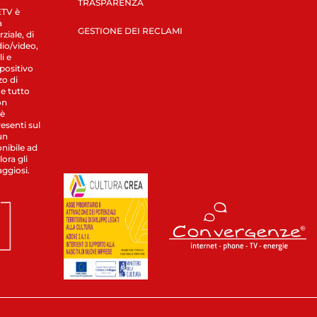
TRASPARENZA
LETV è
a
GESTIONE DEI RECLAMI
ziale, di
dio/video,
i e
spositivo
zo di
 e tutto
on
 è
esenti sul
un
nibile ad
ora gli
aggiosi.