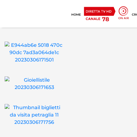
HOME
CR