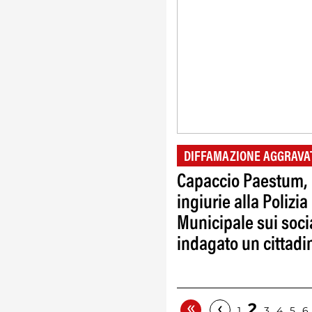
DIFFAMAZIONE AGGRAVA
Capaccio Paestum,
ingiurie alla Polizia
Municipale sui soci
indagato un cittadi
«
‹
2
1
3
4
5
6