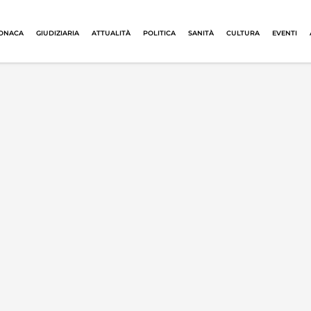
ONACA
GIUDIZIARIA
ATTUALITÀ
POLITICA
SANITÀ
CULTURA
EVENTI