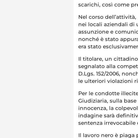
scarichi, così come pr
Nel corso dell’attività,
nei locali aziendali di
assunzione e comunica
nonché è stato appurat
era stato esclusivamen
Il titolare, un cittadin
segnalato alla competen
D.Lgs. 152/2006, non
le ulteriori violazioni 
Per le condotte illeci
Giudiziaria, sulla base
innocenza, la colpevo
indagine sarà definit
sentenza irrevocabile
Il lavoro nero è piaga