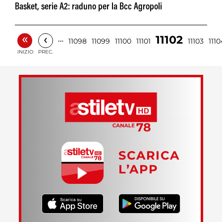
Basket, serie A2: raduno per la Bcc Agropoli
«
‹
11102
…
11098
11099
11100
11101
11103
1110
INIZIO
PREC.
SCARICA
L’APP