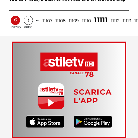
«
‹
11111
…
11107
11108
11109
11110
11112
11113
11
INIZIO
PREC.
SCARICA
L’APP