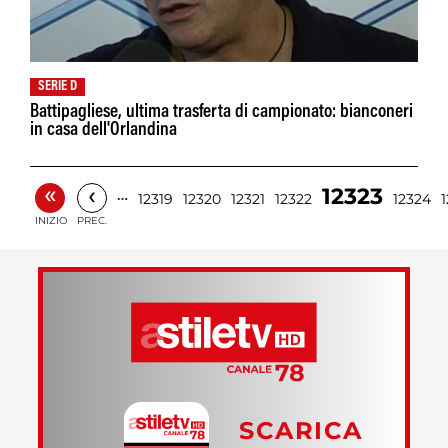
SERIE D
Battipagliese, ultima trasferta di campionato: bianconeri
in casa dell'Orlandina
«
‹
12323
…
12319
12320
12321
12322
12324
INIZIO
PREC.
SCARICA