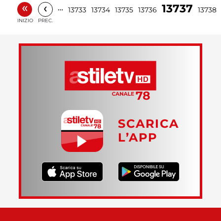
«
‹
13737
…
13733
13734
13735
13736
13738
INIZIO
PREC.
SCARICA
L’APP