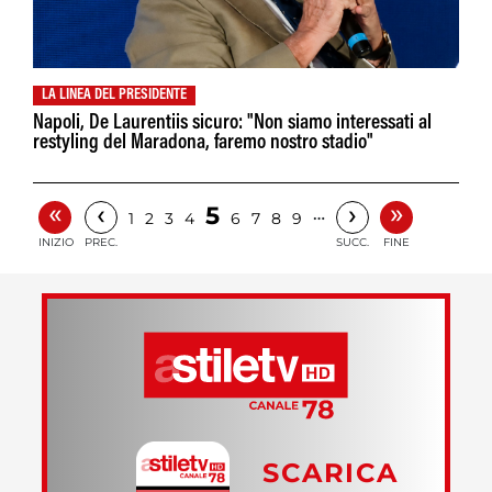
LA LINEA DEL PRESIDENTE
Napoli, De Laurentiis sicuro: "Non siamo interessati al
restyling del Maradona, faremo nostro stadio"
«
»
‹
›
5
…
1
2
3
4
6
7
8
9
INIZIO
PREC.
SUCC.
FINE
SCARICA