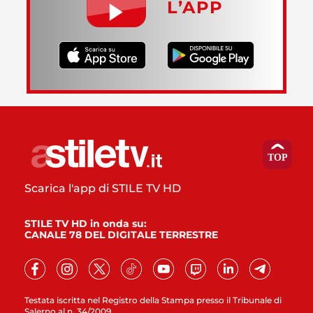
L’APP
Scarica l'app di STILE TV HD
STILE TV HD in onda su:
CANALE 78 DEL DIGITALE TERRESTRE
Testata iscritta nel Registro della Stampa presso il Tribunale di
Salerno al n. 34/2009