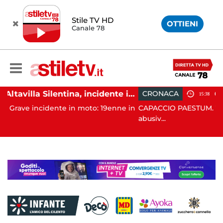
Stile TV HD
OTTIENI
Canale 78
Altavilla Silentina, incidente in moto nella notte: 19enne in prognosi riservata
CRONACA
15:38
n moto: 19enne in
CAPACCIO PAESTUM. Tolleranza zero contro 
abusiv...