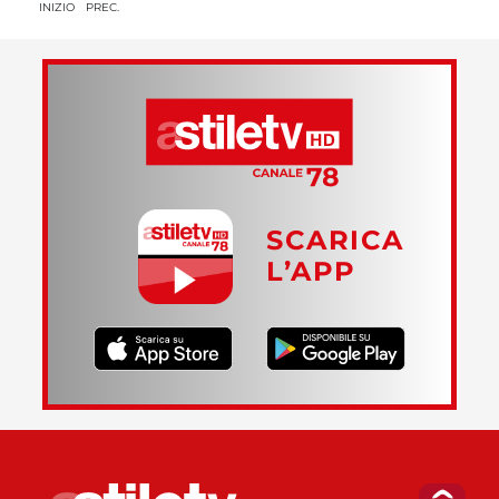
INIZIO
PREC.
SCARICA
L’APP