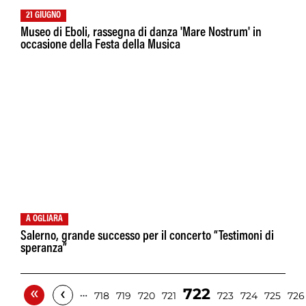
21 GIUGNO
Museo di Eboli, rassegna di danza 'Mare Nostrum' in
occasione della Festa della Musica
A OGLIARA
Salerno, grande successo per il concerto “Testimoni di
speranza”
«
‹
722
…
718
719
720
721
723
724
725
726