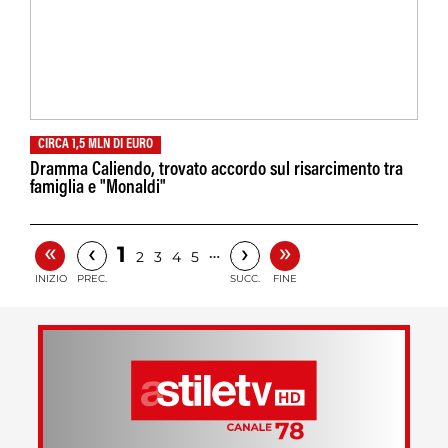
CIRCA 1,5 MLN DI EURO
Dramma Caliendo, trovato accordo sul risarcimento tra
famiglia e "Monaldi"
«
»
‹
›
1
…
2
3
4
5
INIZIO
PREC.
SUCC.
FINE