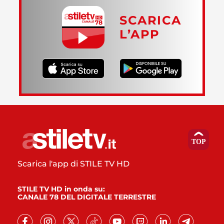
SCARICA
L’APP
Scarica l'app di STILE TV HD
STILE TV HD in onda su:
CANALE 78 DEL DIGITALE TERRESTRE