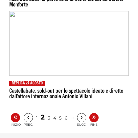
Monforte
REPLICA 27 AGOSTO
Castellabate, sold-out per lo spettacolo ideato e diretto
dall'attore internazionale Antonio Villani
«
»
‹
›
2
…
1
3
4
5
6
INIZIO
PREC.
SUCC.
FINE