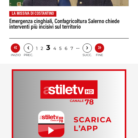
LA MISSIVA DI COSTANTINO
Emergenza cinghiali, Confagricoltura Salerno chiede
interventi più incisivi sul territorio
«
»
‹
›
3
…
1
2
4
5
6
7
INIZIO
PREC.
SUCC.
FINE
SCARICA
L’APP