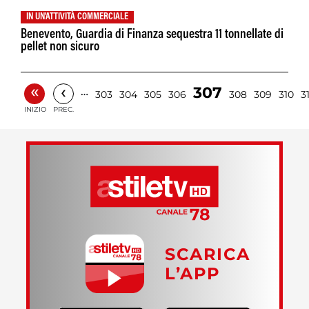
IN UN'ATTIVITÀ COMMERCIALE
Benevento, Guardia di Finanza sequestra 11 tonnellate di
pellet non sicuro
«
‹
307
…
303
304
305
306
308
309
310
31
INIZIO
PREC.
SCARICA
L’APP