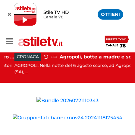
Stile TV HD
OTTIENI
Canale 78
Firme digitali utilizzate a loro insaputa: 9 indagati nel Vallo di Diano
Agropoli, botte a madre e sorella per ottenere denaro: 31enne in carcere
CRONACA
11:33
ori
AGROPOLI. Nella notte del 6 agosto scorso, ad Agropoli
(SA), ...