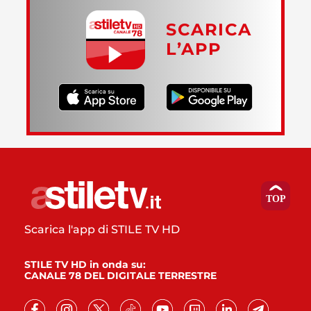
SCARICA
L’APP
Scarica l'app di STILE TV HD
STILE TV HD in onda su:
CANALE 78 DEL DIGITALE TERRESTRE