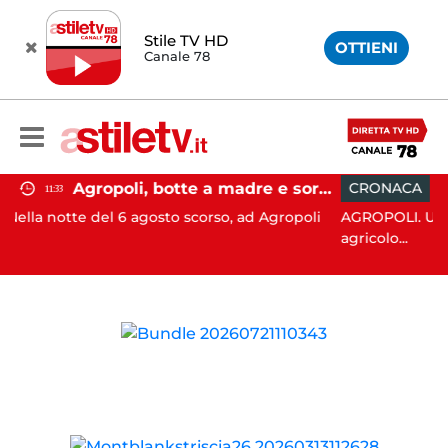
Stile TV HD
OTTIENI
Canale 78
Agropoli, botte a madre e sorella per ottenere denaro: 31enne in carcere
CRONACA
15:35
el 6 agosto scorso, ad Agropoli
AGROPOLI. Un 71enne ha per
agricolo...