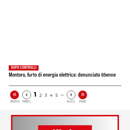
DOPO CONTROLLI
Montoro, furto di energia elettrica: denunciato 65enne
«
»
‹
›
1
…
2
3
4
5
INIZIO
PREC.
SUCC.
FINE