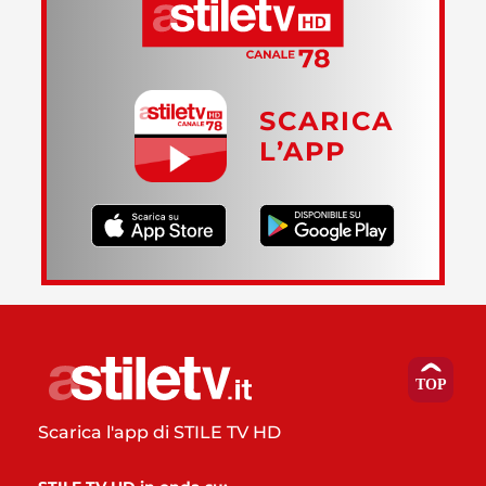
SCARICA
L’APP
Scarica l'app di STILE TV HD