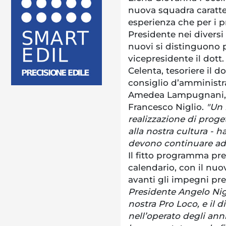
nuova squadra caratte
esperienza che per i p
Presidente nei diversi 
nuovi si distinguono 
vicepresidente il dott.
Celenta, tesoriere il d
consiglio d’amministra
Amedea Lampugnani, G
Francesco Niglio.
"Un 
realizzazione di progett
alla nostra cultura - h
devono continuare ad e
Il fitto programma pre
calendario, con il nuo
avanti gli impegni pre
Presidente Angelo Nigl
nostra Pro Loco, e il d
nell’operato degli ann