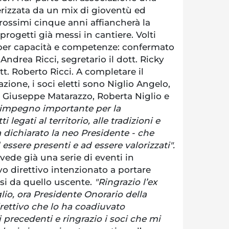
rizzata da un mix di gioventù ed
rossimi cinque anni affiancherà la
progetti già messi in cantiere. Volti
per capacità e competenze: confermato
 Andrea Ricci, segretario il dott. Ricky
ott. Roberto Ricci. A completare il
zione, i soci eletti sono Niglio Angelo,
iuseppe Matarazzo, Roberta Niglio e
impegno importante per la
i legati al territorio, alle tradizioni e
a dichiarato la neo Presidente - che
ssere presenti e ad essere valorizzati".
vede già una serie di eventi in
vo direttivo intenzionato a portare
si da quello uscente.
"Ringrazio l’ex
io, ora Presidente Onorario della
irettivo che lo ha coadiuvato
i precedenti e ringrazio i soci che mi