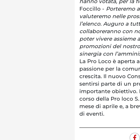
hanno votata, per la f
Foccillo -
Porteremo a b
valuteremo nelle pro
l’elenco. Auguro a tutt
collaboreranno con no
poter vivere assieme a
promozioni del nostro 
sinergia con l’ammini
La Pro Loco è aperta a
passione per la comun
crescita. Il nuovo Consi
sentirsi parte di un 
importante obiettivo. I
corso della Pro loco S
mese di aprile e, a br
di eventi.