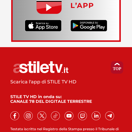
L’APP
Scarica l'app di STILE TV HD
STILE TV HD in onda su:
CANALE 78 DEL DIGITALE TERRESTRE
Testata iscritta nel Registro della Stampa presso il Tribunale di