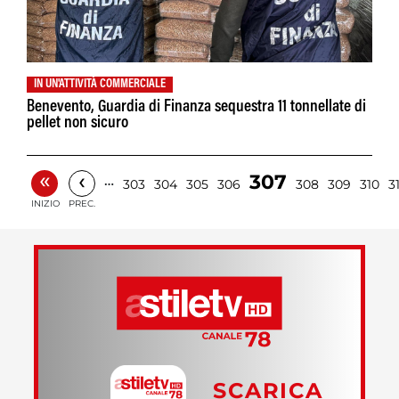
IN UN'ATTIVITÀ COMMERCIALE
Benevento, Guardia di Finanza sequestra 11 tonnellate di
pellet non sicuro
«
‹
307
…
303
304
305
306
308
309
310
31
INIZIO
PREC.
SCARICA