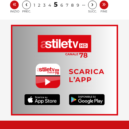
«
»
‹
›
5
…
1
2
3
4
6
7
8
9
INIZIO
PREC.
SUCC.
FINE
SCARICA
L’APP