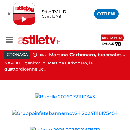
Stile TV HD
OTTIENI
Canale 78
e di un palazzo: indaga la Polizia
Martina Carbonaro, braccialetto elettronico per i genitori della 14enne uccisa dall'ex
CRONACA
13:05
e è
NAPOLI. I genitori di Martina Carbonaro, la
C
quattordicenne uc...
mi