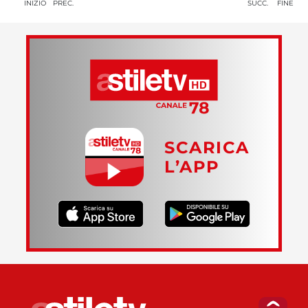
INIZIO
PREC.
SUCC.
FINE
SCARICA
L’APP