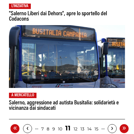
L'INIZIATIVA
"Salerno Liberi dai Dehors", apre lo sportello del
Codacons
A MERCATELLO
Salerno, aggressione ad autista Busitalia: solidarietà e
vicinanza dai sindacati
«
»
‹
›
11
…
…
7
8
9
10
12
13
14
15