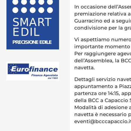
In occasione dell’Asse
premiazione relativa a
Guarracino ed a segui
condivisione per la gr
Vi aspettiamo numeros
importante momento de
Per raggiungere agevo
dell’Assemblea, la BCC
navetta.
Dettagli servizio navet
appuntamento a Piazz
partenza ore 14:15, a
della BCC a Capaccio S
Modalità di adesione al
navetta è necessario p
eventi@bcccapaccio.it