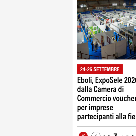
24-26 SETTEMBRE
Eboli, ExpoSele 202
dalla Camera di
Commercio vouche
per imprese
partecipanti alla fie
«
‹
3