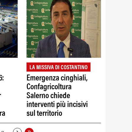
LA MISSIVA DI COSTANTINO
6:
Emergenza cinghiali,
Confagricoltura
r
Salerno chiede
interventi più incisivi
ra
sul territorio
»
›
…