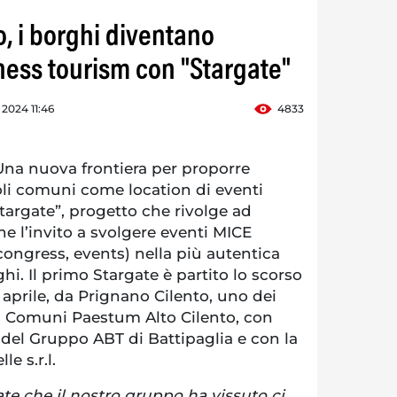
, i borghi diventano
iness tourism con "Stargate"
 2024 11:46
4833
a nuova frontiera per proporre
li comuni come location di eventi
Stargate”, progetto che rivolge ad
ne l’invito a svolgere eventi MICE
congress, events) nella più autentica
hi. Il primo Stargate è partito lo scorso
 aprile, da Prignano Cilento, uno dei
i Comuni Paestum Alto Cilento, con
 del Gruppo ABT di Battipaglia e con la
le s.r.l.
ate che il nostro gruppo ha vissuto ci