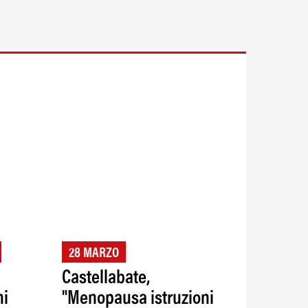
28 MARZO
Castellabate,
ni
"Menopausa istruzioni