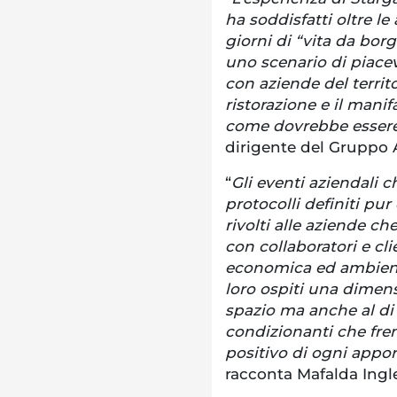
ha soddisfatti oltre l
giorni di “vita da bo
uno scenario di piacev
con aziende del territ
ristorazione e il mani
come dovrebbe esser
dirigente del Gruppo 
“
Gli eventi aziendali 
protocolli definiti pur
rivolti alle aziende c
con collaboratori e clie
economica ed ambiental
loro ospiti una dimen
spazio ma anche al di
condizionanti che fren
positivo di ogni appor
racconta Mafalda Ingles