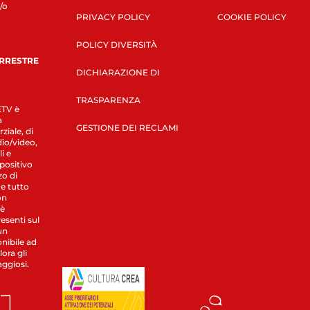
/o
PRIVACY POLICY
COOKIE POLICY
POLICY DIVERSITÀ
ERRESTRE
DICHIARAZIONE DI
TRASPARENZA
LETV è
a
GESTIONE DEI RECLAMI
ziale, di
dio/video,
i e
spositivo
zo di
 e tutto
on
 è
esenti sul
un
nibile ad
ora gli
aggiosi.