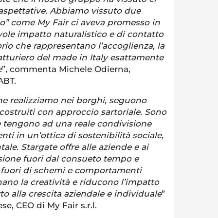
e aspettative. Abbiamo vissuto due
rgo” come My Fair ci aveva promesso in
ole impatto naturalistico e di contatto
orio che rappresentano l’accoglienza, la
fatturiero del made in Italy esattamente
e
”, commenta Michele Odierna,
ABT.
che realizziamo nei borghi, seguono
 costruiti con approccio sartoriale. Sono
he tengono ad una reale condivisione
nti in un’ottica di sostenibilità sociale,
e. Stargate offre alle aziende e ai
sione fuori dal consueto tempo e
 fuori di schemi e comportamenti
ano la creatività e riducono l’impatto
to alla crescita aziendale e individuale
”
e, CEO di My Fair s.r.l.