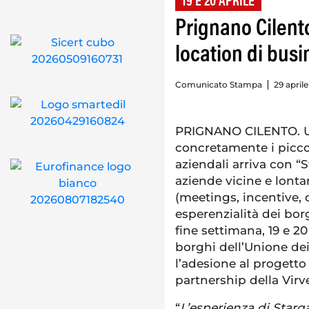
19 E 20 APRILE
Prignano Cilento
location di bus
Comunicato Stampa
29 aprile
PRIGNANO CILENTO. Un
concretamente i picco
aziendali arriva con “
aziende vicine e lonta
(meetings, incentive, 
esperenzialità dei borg
fine settimana, 19 e 20
borghi dell’Unione de
l’adesione al progetto
partnership della Virvel
“
L’esperienza di Starg