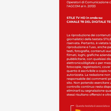
Operatori di Comunicazione c
l’AGCOM al n. 20133
STILE TV HD in onda su:
CANALE 78 DEL DIGITALE T
La riproduzione dei contenuti
giornalistici della testata STI
riservata. Pertanto, è vietata l
riproduzione e l’uso, anche par
testi, fotografie, contenuti au
filmati, loghi, grafiche aziendal
pubblicitarie, con qualsiasi di
elettronico/digitale o per mez
fotocopie, registrazioni, cover
quanto è ascrivibile a copia n
autorizzata. La redazione non
responsabile dei commenti pr
sito. Non potendo esercitare 
controllo continuo resta dispo
eliminarli su segnalazione qual
stessi risultano offensivi e oltr