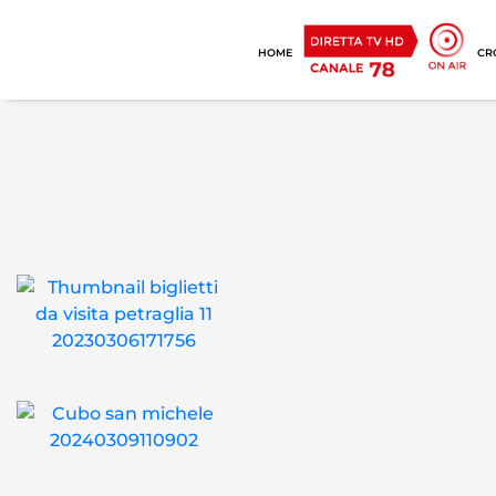
HOME
CR