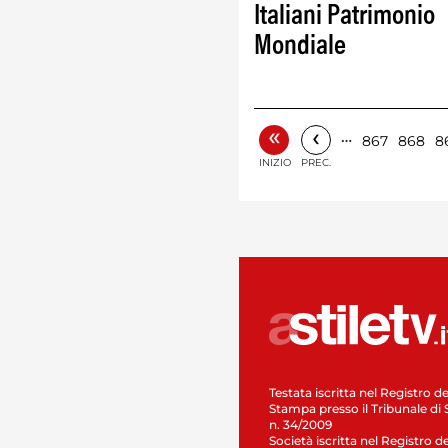
Italiani Patrimonio
Mondiale
«
‹
…
867
868
8
INIZIO
PREC.
Testata iscritta nel Registro de
Stampa presso il Tribunale di 
n. 34/2009
Società iscritta nel Registro de