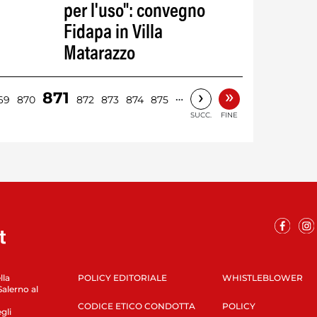
per l'uso": convegno
Fidapa in Villa
Matarazzo
»
›
871
…
69
870
872
873
874
875
SUCC.
FINE
lla
POLICY EDITORIALE
WHISTLEBLOWER
Salerno al
CODICE ETICO CONDOTTA
POLICY
gli