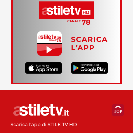
SCARICA
L’APP
Scarica l'app di STILE TV HD