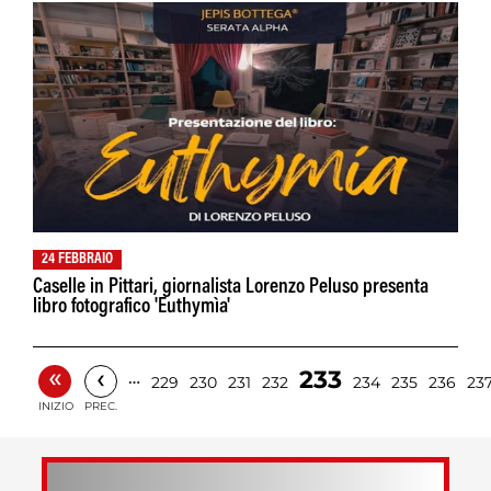
24 FEBBRAIO
Caselle in Pittari, giornalista Lorenzo Peluso presenta
libro fotografico 'Euthymìa'
«
‹
233
…
229
230
231
232
234
235
236
23
INIZIO
PREC.