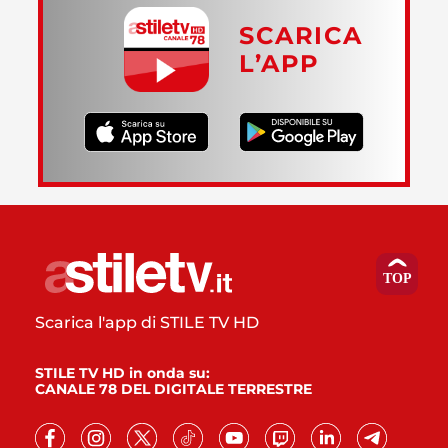
SCARICA
L’APP
Scarica l'app di STILE TV HD
STILE TV HD in onda su:
CANALE 78 DEL DIGITALE TERRESTRE