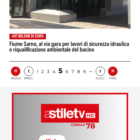
407 MILIONI DI EURO
Fiume Sarno, al via gara per lavori di sicurezza idraulica
e riqualificazione ambientale del bacino
«
»
‹
›
5
…
1
2
3
4
6
7
8
9
INIZIO
PREC.
SUCC.
FINE