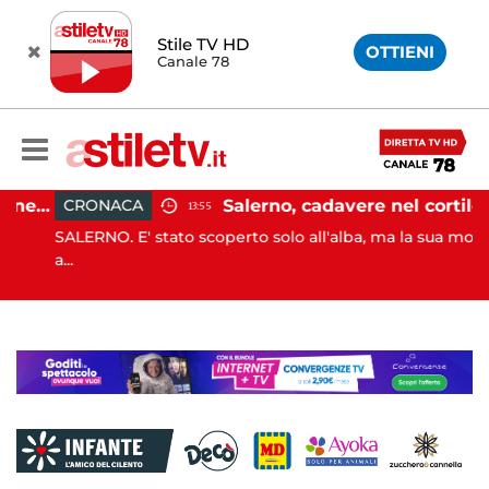
Stile TV HD
OTTIENI
Canale 78
Capaccio Paestum, evasione tassa di soggiorno: scoperte 49 strutture fantasma, elevate 132 sanzioni
Salerno, cadavere nel cortile di un palazzo: indaga la Polizia
CRONACA
13:55
SALERNO. E' stato scoperto solo all'alba, ma la sua morte è
a...