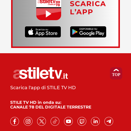
SCARICA
L’APP
Scarica l'app di STILE TV HD
STILE TV HD in onda su:
CANALE 78 DEL DIGITALE TERRESTRE