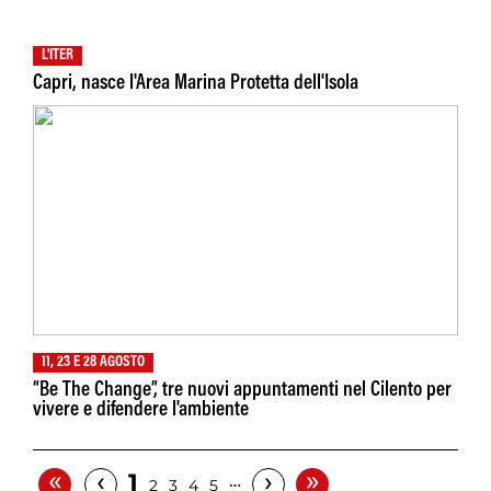
L'ITER
Capri, nasce l'Area Marina Protetta dell'Isola
11, 23 E 28 AGOSTO
“Be The Change”, tre nuovi appuntamenti nel Cilento per
vivere e difendere l'ambiente
«
»
‹
›
1
…
2
3
4
5