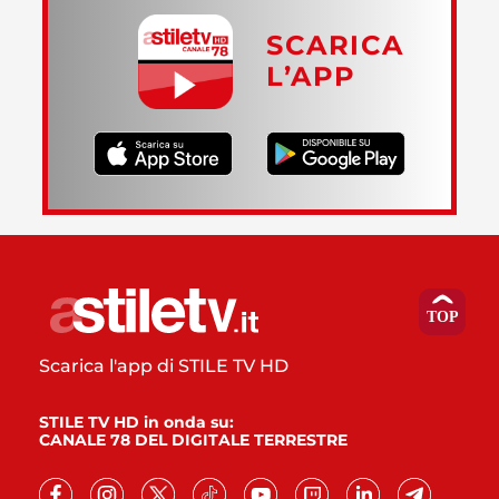
SCARICA
L’APP
Scarica l'app di STILE TV HD
STILE TV HD in onda su:
CANALE 78 DEL DIGITALE TERRESTRE