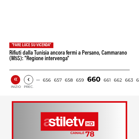
"FARE LUCE SU VICENDA"
Rifiuti dalla Tunisia ancora fermi a Persano, Cammarano
(M5S): "Regione intervenga"
«
‹
660
…
656
657
658
659
661
662
663
6
INIZIO
PREC.