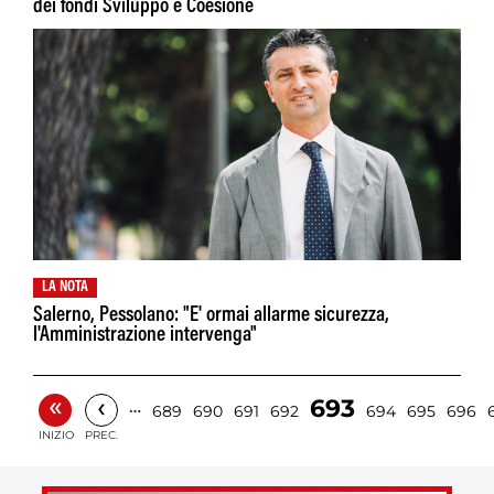
dei fondi Sviluppo e Coesione
LA NOTA
Salerno, Pessolano: "E' ormai allarme sicurezza,
l'Amministrazione intervenga"
«
‹
693
…
689
690
691
692
694
695
696
INIZIO
PREC.