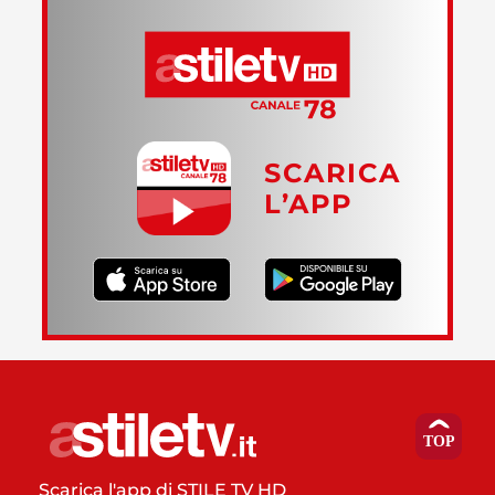
SCARICA
L’APP
Scarica l'app di STILE TV HD