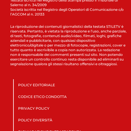
Testata iscritta nel Registro della Stampa presso il Tribunale di
Salerno al n. 34/2009
Società iscritta nel Registro degli Operatori di Comunicazione c/o
l’AGCOM al n. 20133
La riproduzione dei contenuti giornalistici della testata STILETV è
riservata. Pertanto, è vietata la riproduzione e l’uso, anche parziale,
di testi, fotografie, contenuti audio/video, filmati, loghi, grafiche
aziendali e pubblicitarie, con qualsiasi dispositivo
elettronico/digitale o per mezzo di fotocopie, registrazioni, cover e
tutto quanto è ascrivibile a copia non autorizzata. La redazione
non è responsabile dei commenti presenti sul sito. Non potendo
esercitare un controllo continuo resta disponibile ad eliminarli su
segnalazione qualora gli stessi risultano offensivi e oltraggiosi.
POLICY EDITORIALE
CODICE ETICO CONDOTTA
PRIVACY POLICY
POLICY DIVERSITÀ