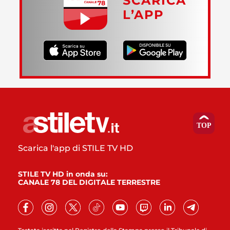
SCARICA
L’APP
Scarica l'app di STILE TV HD
STILE TV HD in onda su:
CANALE 78 DEL DIGITALE TERRESTRE