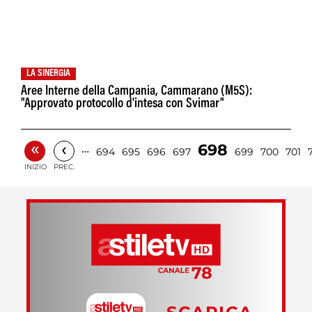
LA SINERGIA
Aree Interne della Campania, Cammarano (M5S):
"Approvato protocollo d'intesa con Svimar"
«
‹
698
…
694
695
696
697
699
700
701
INIZIO
PREC.