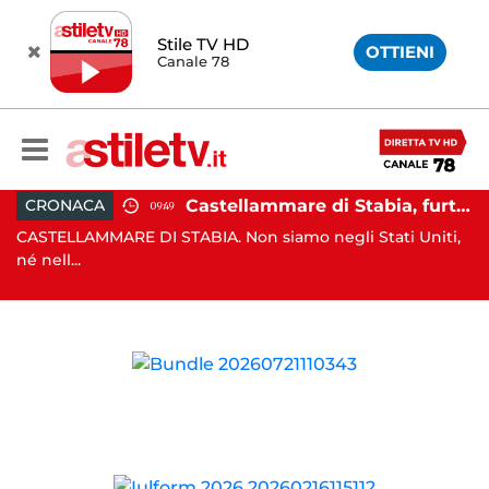
Stile TV HD
OTTIENI
Canale 78
rte il sindaco: 67enne ai domiciliari
Castellammare di Stabia, furto dal parrucchiere con cappuccio bianco e machete: 53enne in manette
CRONACA
09:49
e
CASTELLAMMARE DI STABIA. Non siamo negli Stati Uniti,
MO
né nell...
po