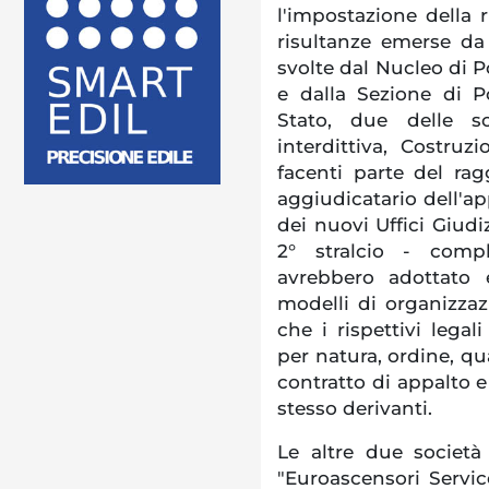
l'impostazione della r
risultanze emerse da
svolte dal Nucleo di P
e dalla Sezione di Po
Stato, due delle so
interdittiva, Costruzi
facenti parte del r
aggiudicatario dell'app
dei nuovi Uffici Giudiz
2° stralcio - comp
avrebbero adottato 
modelli di organizza
che i rispettivi legal
per natura, ordine, qua
contratto di appalto 
stesso derivanti.
Le altre due società 
"Euroascensori Service 