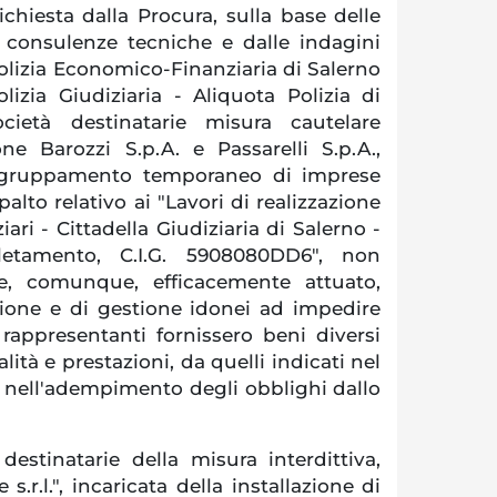
ichiesta dalla Procura, sulla base delle
 consulenze tecniche e dalle indagini
olizia Economico-Finanziaria di Salerno
lizia Giudiziaria - Aliquota Polizia di
cietà destinatarie misura cautelare
one Barozzi S.p.A. e Passarelli S.p.A.,
aggruppamento temporaneo di imprese
alto relativo ai "Lavori di realizzazione
iari - Cittadella Giudiziaria di Salerno -
letamento, C.I.G. 5908080DD6", non
e, comunque, efficacemente attuato,
zione e di gestione idonei ad impedire
i rappresentanti fornissero beni diversi
lità e prestazioni, da quelli indicati nel
e nell'adempimento degli obblighi dallo
destinatarie della misura interdittiva,
s.r.l.", incaricata della installazione di