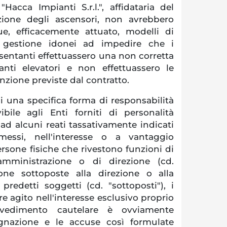
"Hacca Impianti S.r.l.", affidataria del
zione degli ascensori, non avrebbero
e, efficacemente attuato, modelli di
 gestione idonei ad impedire che i
resentanti effettuassero una non corretta
ianti elevatori e non effettuassero le
zione previste dal contratto.
i una specifica forma di responsabilità
ibile agli Enti forniti di personalità
 ad alcuni reati tassativamente indicati
messi, nell'interesse o a vantaggio
ersone fisiche che rivestono funzioni di
amministrazione o di direzione (cd.
one sottoposte alla direzione o alla
predetti soggetti (cd. "sottoposti"), i
 agito nell'interesse esclusivo proprio
vvedimento cautelare è ovviamente
ugnazione e le accuse così formulate