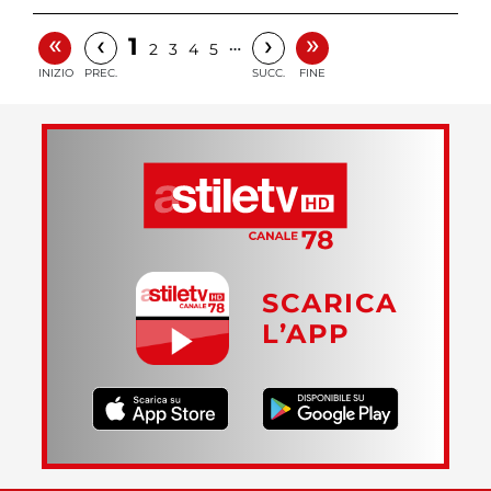
«
»
‹
›
1
…
2
3
4
5
INIZIO
PREC.
SUCC.
FINE
SCARICA
L’APP