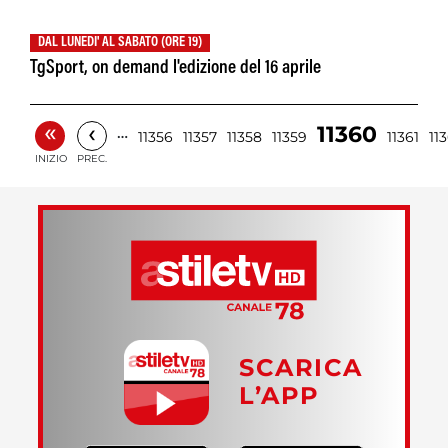
DAL LUNEDI' AL SABATO (ORE 19)
TgSport, on demand l'edizione del 16 aprile
«
‹
11360
…
11356
11357
11358
11359
11361
11
INIZIO
PREC.
SCARICA
L’APP