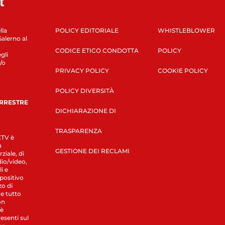
lla
POLICY EDITORIALE
WHISTLEBLOWER
Salerno al
CODICE ETICO CONDOTTA
POLICY
gli
/o
PRIVACY POLICY
COOKIE POLICY
POLICY DIVERSITÀ
ERRESTRE
DICHIARAZIONE DI
TRASPARENZA
LETV è
a
GESTIONE DEI RECLAMI
ziale, di
dio/video,
i e
spositivo
zo di
 e tutto
on
 è
esenti sul