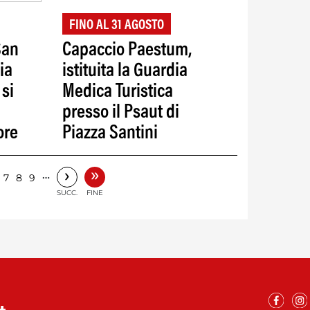
FINO AL 31 AGOSTO
San
Capaccio Paestum,
ia
istituita la Guardia
 si
Medica Turistica
presso il Psaut di
ore
Piazza Santini
»
›
…
7
8
9
SUCC.
FINE