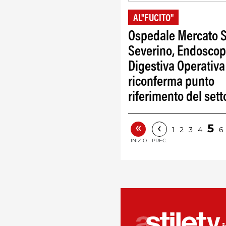
AL"FUCITO"
Ospedale Mercato 
Severino, Endoscop
Digestiva Operativa
riconferma punto
riferimento del sett
«
‹
5
1
2
3
4
6
INIZIO
PREC.