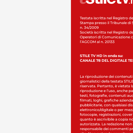
Testata iscritta nel Registro de
Stampa presso il Tribunale di 
n. 34/2009
Società iscritta nel Registro de
Operatori di Comunicazione c
l’AGCOM al n. 20133
STILE TV HD in onda su:
CANALE 78 DEL DIGITALE T
La riproduzione dei contenuti
giornalistici della testata STI
riservata. Pertanto, è vietata l
riproduzione e l’uso, anche par
testi, fotografie, contenuti au
filmati, loghi, grafiche aziendal
pubblicitarie, con qualsiasi di
elettronico/digitale o per mez
fotocopie, registrazioni, cover
quanto è ascrivibile a copia n
autorizzata. La redazione non
responsabile dei commenti pr