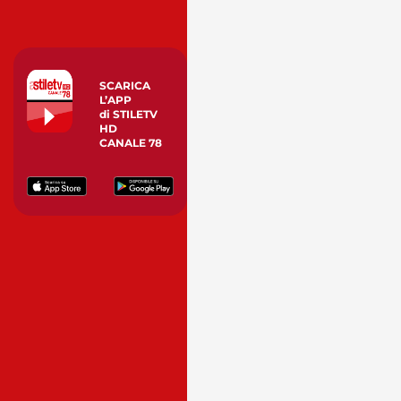
SCARICA
L’APP
di STILETV
HD
CANALE 78