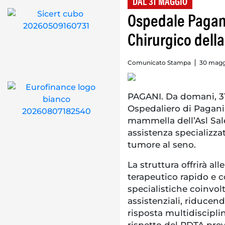
DAL 31 MAGGIO
Ospedale Pagani
Chirurgico del
Comunicato Stampa
30 magg
PAGANI. Da domani, 31
Ospedaliero di Pagani 
mammella dell’Asl Sal
assistenza specializzat
tumore al seno.
La struttura offrirà al
terapeutico rapido e co
specialistiche coinvol
assistenziali, riducen
risposta multidiscipli
rispetto del PDTA pre