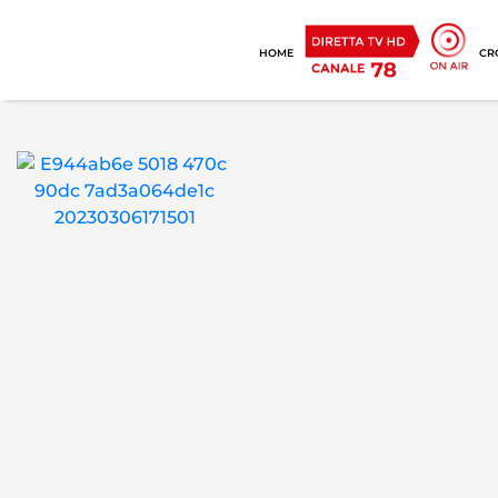
HOME
CR