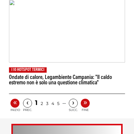
I 10 HOTSPOT TERMICI
Ondate di calore, Legambiente Campania: "Il caldo
estremo non è solo una questione climatica"
«
»
‹
›
1
…
2
3
4
5
INIZIO
PREC.
SUCC.
FINE