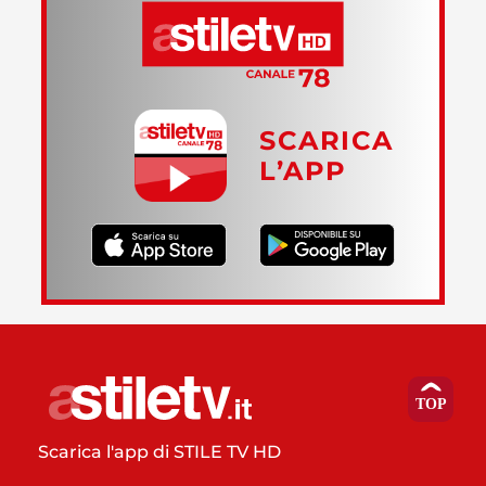
SCARICA
L’APP
Scarica l'app di STILE TV HD