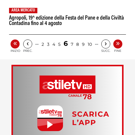
AREA MERCATO
Agropoli, 19^ edizione della Festa del Pane e della Civiltà
Contadina fino al 4 agosto
«
»
‹
›
6
…
…
2
3
4
5
7
8
9
10
INIZIO
PREC.
SUCC.
FINE
SCARICA
L’APP