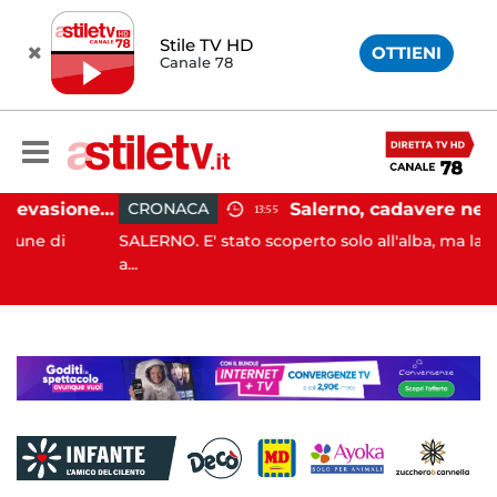
Stile TV HD
OTTIENI
Canale 78
Capaccio Paestum, evasione tassa di soggiorno: scoperte 49 strutture fantasma, elevate 132 sanzioni
CRONACA
13:55
i
SALERNO. E' stato scoperto solo all'alba, ma la sua mor
a...