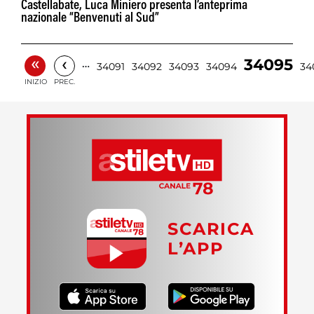
Castellabate, Luca Miniero presenta l’anteprima
nazionale “Benvenuti al Sud”
«
‹
34095
…
34091
34092
34093
34094
34
INIZIO
PREC.
SCARICA
L’APP