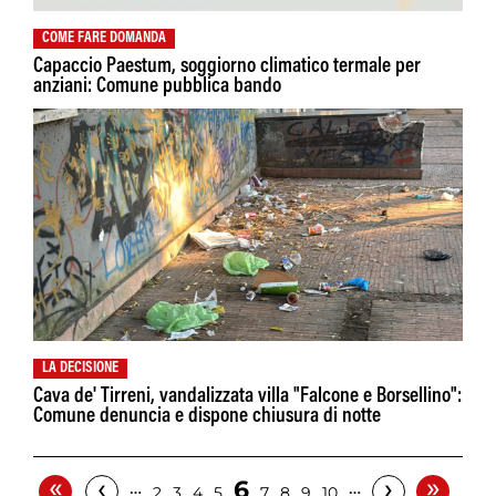
COME FARE DOMANDA
Capaccio Paestum, soggiorno climatico termale per
anziani: Comune pubblica bando
LA DECISIONE
Cava de' Tirreni, vandalizzata villa "Falcone e Borsellino":
Comune denuncia e dispone chiusura di notte
«
»
‹
›
6
…
…
2
3
4
5
7
8
9
10