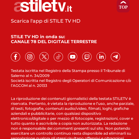
Scarica l'app di STILE TV HD
STILE TV HD in onda su:
CANALE 78 DEL DIGITALE TERRESTRE
Testata iscritta nel Registro della Stampa presso il Tribunale di
Salerno al n. 34/2009
Società iscritta nel Registro degli Operatori di Comunicazione c/o
l’AGCOM al n. 20133
La riproduzione dei contenuti giornalistici della testata STILETV è
riservata. Pertanto, è vietata la riproduzione e l’uso, anche parziale,
di testi, fotografie, contenuti audio/video, filmati, loghi, grafiche
aziendali e pubblicitarie, con qualsiasi dispositivo
elettronico/digitale o per mezzo di fotocopie, registrazioni, cover e
tutto quanto è ascrivibile a copia non autorizzata. La redazione
non è responsabile dei commenti presenti sul sito. Non potendo
esercitare un controllo continuo resta disponibile ad eliminarli su
segnalazione qualora gli stessi risultano offensivi e oltraggiosi.