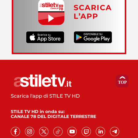
SCARICA
L’APP
Scarica l'app di STILE TV HD
STILE TV HD in onda su:
CANALE 78 DEL DIGITALE TERRESTRE