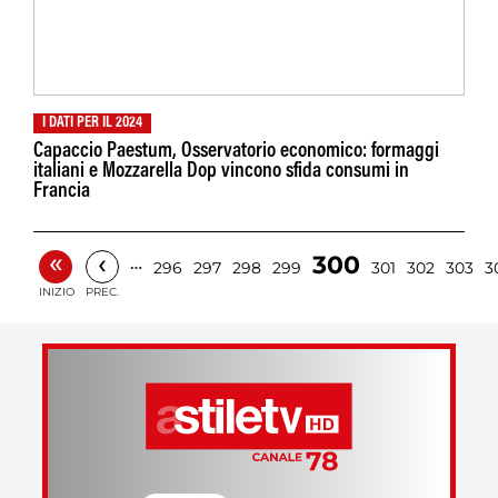
I DATI PER IL 2024
Capaccio Paestum, Osservatorio economico: formaggi
italiani e Mozzarella Dop vincono sfida consumi in
Francia
«
‹
300
…
296
297
298
299
301
302
303
3
INIZIO
PREC.