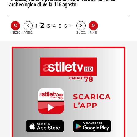
archeologico di Velia il 16 agosto
«
»
‹
›
2
…
1
3
4
5
6
INIZIO
PREC.
SUCC.
FINE
SCARICA
L’APP