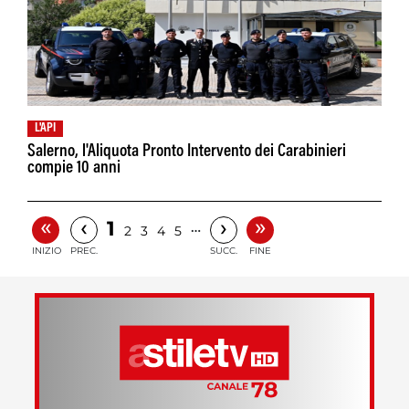
L'API
Salerno, l'Aliquota Pronto Intervento dei Carabinieri
compie 10 anni
«
»
‹
›
1
…
2
3
4
5
INIZIO
PREC.
SUCC.
FINE