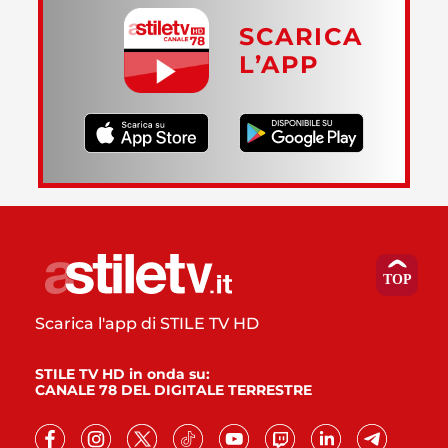
SCARICA
L’APP
Scarica l'app di STILE TV HD
STILE TV HD in onda su:
CANALE 78 DEL DIGITALE TERRESTRE