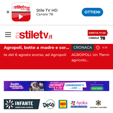
Stile TV HD
OTTIENI
Canale 78
Agropoli, botte a madre e sorella per ottenere denaro: 31enne in carcere
CRONACA
15:35
corso, ad Agropoli
AGROPOLI. Un 71enne ha perso la vita in 
agricolo...