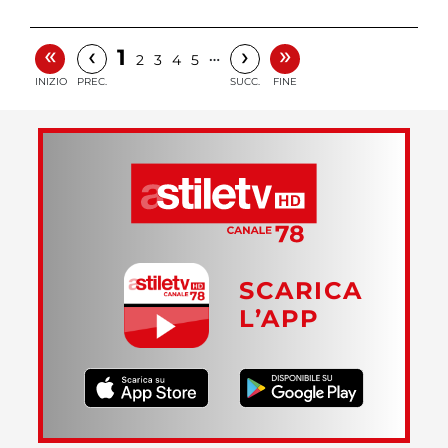
«
»
‹
›
1
…
2
3
4
5
INIZIO
PREC.
SUCC.
FINE
SCARICA
L’APP