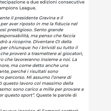
artecipazione a due edizioni consecutive
hampions League.
te il presidente Gravina e il
er aver riposto in me la fiducia nel
così prestigioso. Sento grande
esponsabilità, ma penso che faccia
drò a ricoprire. Diventare Ct della
er chiunque: ho i brividi su tutto il
che proverò a trasmettere ai giocatori,
loro che lavoreranno insieme a noi. La
onore, ma come detto anche una
nte, perché i risultati sono
ro percorso. Mi assumo l’onere di
ò questo lavoro col massimo della
asmo: sono carico a mille per provare a
er questo sport”
. Queste le parole di
 il nuovo incarico di Samperi scatterà