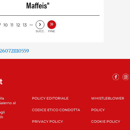
Maffeis"
»
›
9
…
10
11
12
13
SUCC.
FINE
lla
POLICY EDITORIALE
WHISTLEBLOWER
Salerno al
CODICE ETICO CONDOTTA
POLICY
gli
/o
PRIVACY POLICY
COOKIE POLICY