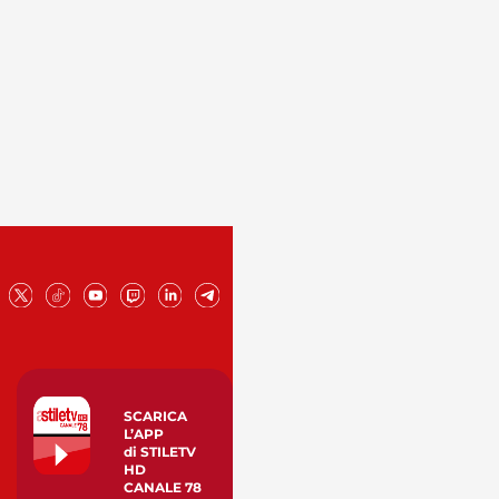
SCARICA
L’APP
di STILETV
HD
CANALE 78