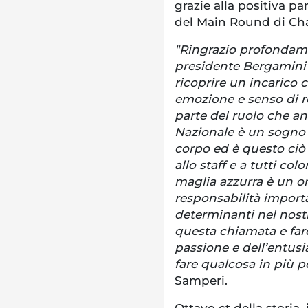
grazie alla positiva p
del Main Round di C
"Ringrazio profondamen
presidente Bergamini p
ricoprire un incarico 
emozione e senso di r
parte del ruolo che an
Nazionale è un sogno p
corpo ed è questo ciò 
allo staff e a tutti co
maglia azzurra è un 
responsabilità importa
determinanti nel nost
questa chiamata e far
passione e dell’entusi
fare qualcosa in più p
Samperi.
Ottavo ct della storia,