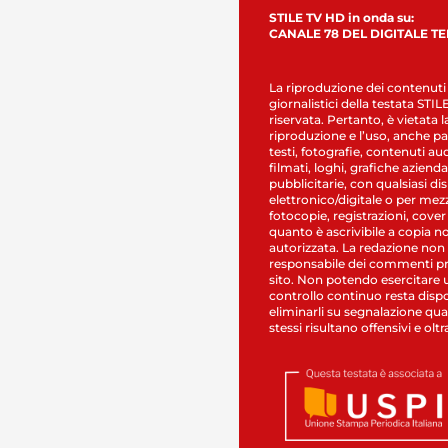
STILE TV HD in onda su:
CANALE 78 DEL DIGITALE T
La riproduzione dei contenuti
giornalistici della testata STI
riservata. Pertanto, è vietata l
riproduzione e l’uso, anche par
testi, fotografie, contenuti au
filmati, loghi, grafiche aziendal
pubblicitarie, con qualsiasi di
elettronico/digitale o per mez
fotocopie, registrazioni, cover
quanto è ascrivibile a copia n
autorizzata. La redazione non
responsabile dei commenti pr
sito. Non potendo esercitare 
controllo continuo resta dispo
eliminarli su segnalazione qual
stessi risultano offensivi e oltr