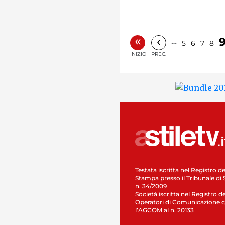
«
‹
…
5
6
7
8
INIZIO
PREC.
Testata iscritta nel Registro de
Stampa presso il Tribunale di 
n. 34/2009
Società iscritta nel Registro de
Operatori di Comunicazione c
l’AGCOM al n. 20133