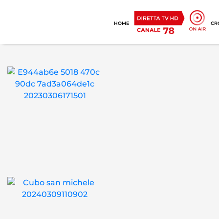
HOME
CR