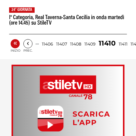
24° GIORNATA
I° Categoria, Real Taverna-Santa Cecilia in onda martedì
(ore 14.45) su StileTV
«
‹
11410
…
11406
11407
11408
11409
11411
11
INIZIO
PREC.
SCARICA
L’APP