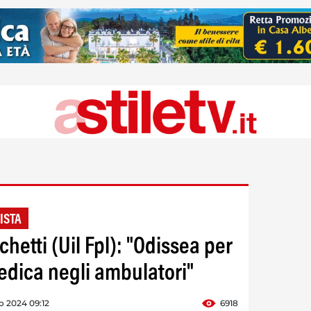
ISTA
chetti (Uil Fpl): "Odissea per
pedica negli ambulatori"
o 2024 09:12
6918