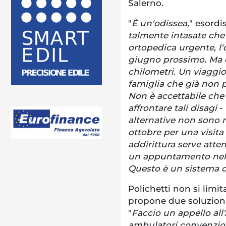
Salerno.
"
È un'odissea,
" esordis
talmente intasate che
ortopedica urgente, l'o
giugno prossimo. Ma q
chilometri. Un viaggi
famiglia che già non 
Non è accettabile che
affrontare tali disagi
-
alternative non sono m
ottobre per una visita
addirittura serve atte
un appuntamento nell'
Questo è un sistema c
Polichetti non si limi
propone due soluzioni 
"
Faccio un appello all'
ambulatori convenzio