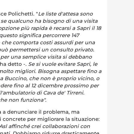
ce Polichetti. "
Le liste d'attesa sono
 se qualcuno ha bisogno di una visita
pzione più rapida è recarsi a Sapri il 18
uesto significa percorrere 147
o che comporta costi assurdi per una
può permettersi un consulto privato.
 per una semplice visita si debbano
 ha detto -.
Se si vuole evitare Sapri, le
olto migliori. Bisogna aspettare fino a
 a Buccino, che non è proprio vicino, o
ndere fino al 12 dicembre prossimo per
ambulatorio di Cava de' Tirreni.
he non funziona".
ta a denunciare il problema, ma
concrete per migliorare la situazione:
Asl affinché crei collaborazioni con
nati. Dobbiamo ridurre drasticamente