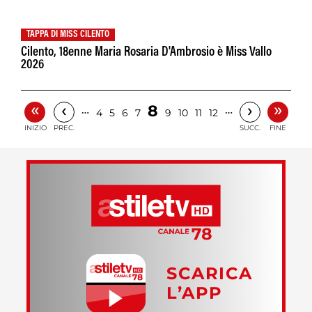
TAPPA DI MISS CILENTO
Cilento, 18enne Maria Rosaria D'Ambrosio è Miss Vallo
2026
«
»
‹
›
8
…
…
4
5
6
7
9
10
11
12
INIZIO
PREC.
SUCC.
FINE
SCARICA
L’APP