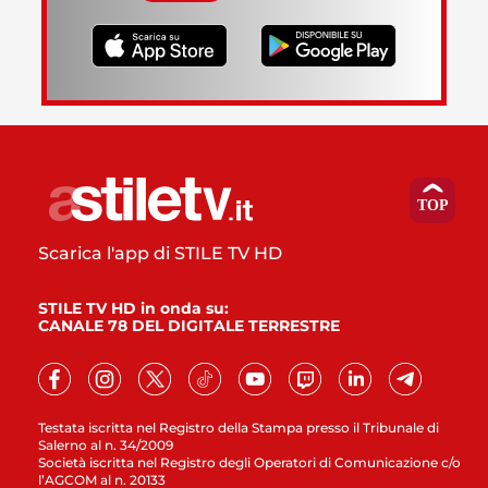
Scarica l'app di STILE TV HD
STILE TV HD in onda su:
CANALE 78 DEL DIGITALE TERRESTRE
Testata iscritta nel Registro della Stampa presso il Tribunale di
Salerno al n. 34/2009
Società iscritta nel Registro degli Operatori di Comunicazione c/o
l’AGCOM al n. 20133