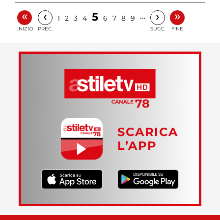
«
»
‹
›
5
…
1
2
3
4
6
7
8
9
INIZIO
PREC.
SUCC.
FINE
SCARICA
L’APP