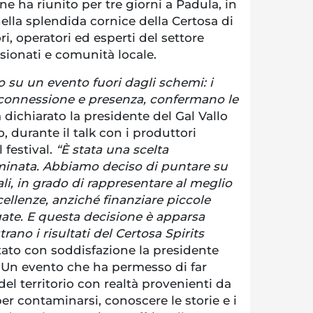
ne ha riunito per tre giorni a Padula, in
nella splendida cornice della Certosa di
i, operatori ed esperti del settore
ionati e comunità locale.
u un evento fuori dagli schemi: i
di connessione e presenza, confermano le
 dichiarato la presidente del Gal Vallo
, durante il talk con i produttori
 festival.
“È stata una scelta
minata. Abbiamo deciso di puntare su
ali, in grado di rappresentare al meglio
eccellenze, anziché finanziare piccole
gate. E questa decisione è apparsa
ano i risultati del Certosa Spirits
to con soddisfazione la presidente
. Un evento che ha permesso di far
del territorio con realtà provenienti da
per contaminarsi, conoscere le storie e i