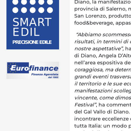
Diano, la manifestazio
provincia di Salerno, 
San Lorenzo, produttor
food&beverage, appass
“Abbiamo scommesso s
risultati, in termini 
nostre aspettative”,
ha
di Diano, Angela D’Alto
nell’area espositiva del
coraggiosa, ma deter
grandi eventi trasvers
il territorio e le sue 
manifestazioni scolle
vincente, come dimostr
Festival”
, ha commenta
del Gal Vallo di Diano
incontrare eccellenze 
tutta Italia: un modo 