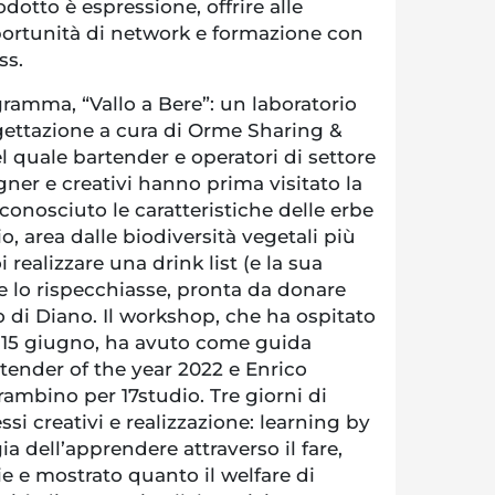
odotto è espressione, offrire alle
portunità di network e formazione con
ss.
ramma, “Vallo a Bere”: un laboratorio
gettazione a cura di Orme Sharing &
l quale bartender e operatori di settore
gner e creativi hanno prima visitato la
 conosciuto le caratteristiche delle erbe
o, area dalle biodiversità vegetali più
 realizzare una drink list (e la sua
e lo rispecchiasse, pronta da donare
o di Diano. Il workshop, che ha ospitato
al 15 giugno, ha avuto come guida
tender of the year 2022 e Enrico
rambino per 17studio. Tre giorni di
ssi creativi e realizzazione: learning by
 dell’apprendere attraverso il fare,
ie e mostrato quanto il welfare di