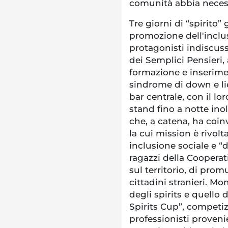
comunità abbia necessi
Tre giorni di “spirito” 
promozione dell'inclusi
protagonisti indiscussi
dei Semplici Pensieri,
formazione e inserime
sindrome di down e liev
bar centrale, con il lor
stand fino a notte ino
che, a catena, ha coin
la cui mission è rivo
inclusione sociale e “d
ragazzi della Cooperati
sul territorio, di prom
cittadini stranieri. M
degli spirits e quello 
Spirits Cup”, competiz
professionisti proveni