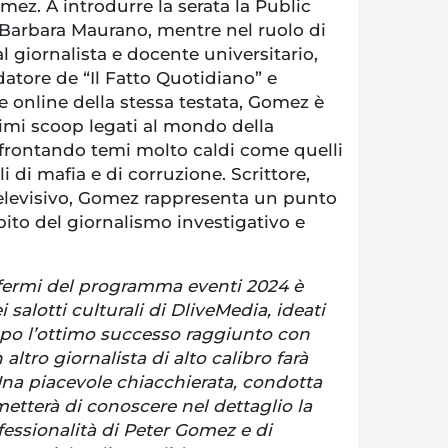
mez. A introdurre la serata la Public
 Barbara Maurano, mentre nel ruolo di
 giornalista e docente universitario,
atore de “Il Fatto Quotidiano” e
ne online della stessa testata, Gomez è
simi scoop legati al mondo della
ffrontando temi molto caldi come quelli
i di mafia e di corruzione. Scrittore,
televisivo, Gomez rappresenta un punto
bito del giornalismo investigativo e
 fermi del programma eventi 2024 è
salotti culturali di DliveMedia, ideati
po l’ottimo successo raggiunto con
altro giornalista di alto calibro farà
 Una piacevole chiacchierata, condotta
etterà di conoscere nel dettaglio la
ofessionalità di Peter Gomez e di