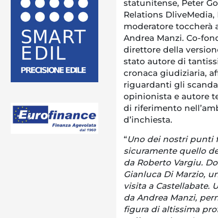
statunitense, Peter Go
Relations DliveMedia,
moderatore toccherà al
Andrea Manzi. Co-fond
direttore della versio
stato autore di tantis
cronaca giudiziaria, a
riguardanti gli scandal
opinionista e autore 
di riferimento nell’am
d’inchiesta.
“
Uno dei nostri punti
sicuramente quello dei 
da Roberto Vargiu. Do
Gianluca Di Marzio, un 
visita a Castellabate.
da Andrea Manzi, perm
figura di altissima pr